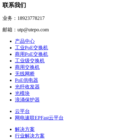
联系我们
业务：18923778217
邮箱：utp@utepo.com
产品中心
工业PoE交换机
商用PoE交换机
工业级交换机
商用交换机
无线网桥
PoE供电器
光纤收发器
光模块
浪涌保护器
云平台
网电速联EPFast云平台
解决方案
行业解决方案