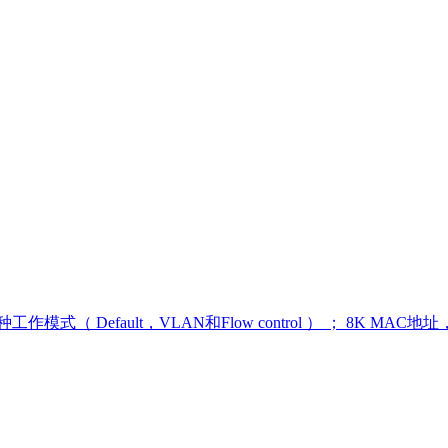
作模式（ Default，VLAN和Flow control ） ；
8K MAC地址