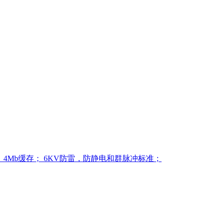
，4Mb缓存；
6KV防雷，防静电和群脉冲标准；