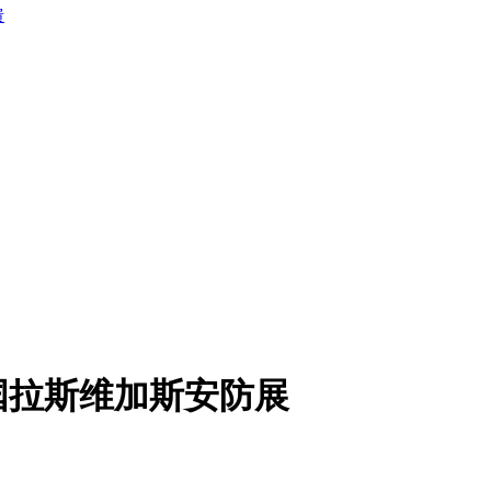
馈
国拉斯维加斯安防展