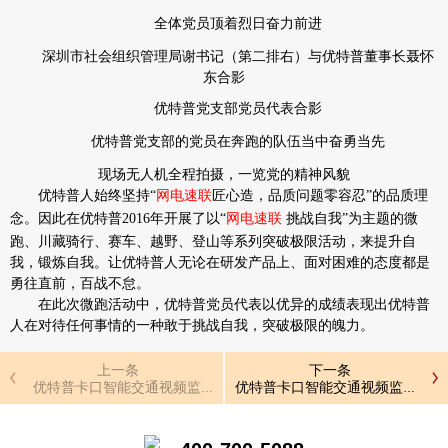
全体党员顶着烈日
奋力前进
深圳市社会组织管理局谢书记（第二排右）与优特普董事长聂怀
东合影
优特普党支部党员代表合影
优特普党支部的党员在奔跑的队伍当中奋勇当先
现场无人机全程拍摄，一览党的精神风貌
优特普人始终坚持
“
网电速联
匠心造，品质问题零容忍
”
的品质理
念。因此在优特普
2016
年开展了以
“
网电速联
挑战自我
”
为主题的微
跑、川藏骑行、赛车、越野、登山等系列突破极限活动，来提升自
我，锻炼自我。让优特普人无论在研发产品上、面对困难的态度都是
勇往直前，百战不怠。
在此次微跑活动中，优特普党员代表以优异的成绩表现出优特普
人在对待任何事情的一种敢于挑战自我，突破极限的魄力。
上一条
下一条
优特普卡口智能交通视频监控系统解决方案得到专家的认可
优特普卡口智能交通视频监控系统