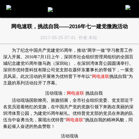
电话
邮件
地图
分享
留言
网电速联，挑战自我——2016年七一建党微跑活动
2017-05-25 07:41
作者:本站
为了纪念中国共产党建党
95
周年，推动
“
两学一做
”
学习教育工作
深入开展。
2016
年
7
月
1
日上午，深圳市社会组织管理局组织的全国百
城纪念建党
95
周年微马跑（深圳站），在深圳湾体育公园圆满举行。
深圳市优特普科技有限公司党支部在聂怀东董事长的带领下，一展党
员风采。此次活动的开展将为优特普下半年以
“
网电速联
挑战自我
“
为
主题的系列活动拉开了序幕。
活动现场：
网电速联
挑战自我
活动现场国歌嘹亮、旌旗招展，全市社会组织党委、党支部近千
名党员迎着艳红的党旗，在中国共产党的党旗引领下奔跑在美丽的深
圳湾体育公园，为建党
95
周年献礼。优特普党支部的党员在奔跑的队
伍当中奋勇当先，展现出优特普
“
网电速联
”
挑战自我的精神风貌，同
奏起催人奋进的热血赞歌！
活动现场