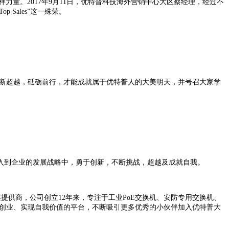
样力量。
2017
年
9
月
11
日，优特普科技海外营销中心大区蔡经理，经过不
Top Sales
”这一殊荣。
断超越，砥砺前行，才能成就属于优特普人的大美明天，并号召大家学
入到企业的发展战略中，勇于创新，不断挑战，超越及成就自我。
案提供商，公司创立
12
年来，专注于工业
PoE
交换机、安防专用交换机、
、创业、实现自我价值的平台，不断吸引更多优秀的小伙伴加入优特普大