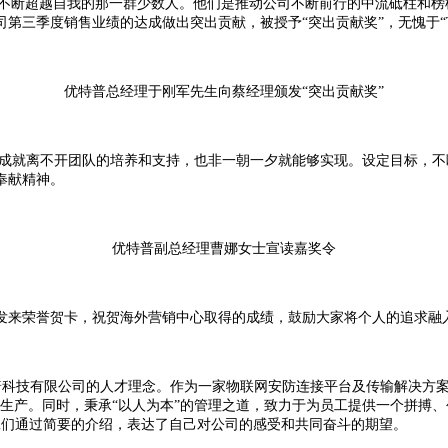
不断超越自我的那一群少数人。他们是推动公司不断前行的中流砥柱和榜
第三季度销售业绩的达成做出突出贡献，被授予“突出贡献奖”，无愧于“
优特普总经理于刚军先生向蔡经理颁发“突出贡献奖”
成就离不开团队的培养和支持，也非一朝一夕就能够实现。设定目标，不
奉献精神。
优特普副总经理曹娜女士宣读嘉奖令
发来荣誉贺卡，祝贺海外营销中心取得的成绩，鼓励大家将个人的追求融
科技有限公司的人才理念。作为一家物联网安防连接平台及传输解决方
生产。同时，秉承“以人为本”的管理之道，致力于为员工提供一个拼搏
工们通过简要的介绍，表达了自己对公司的感受和共同奋斗的期望。