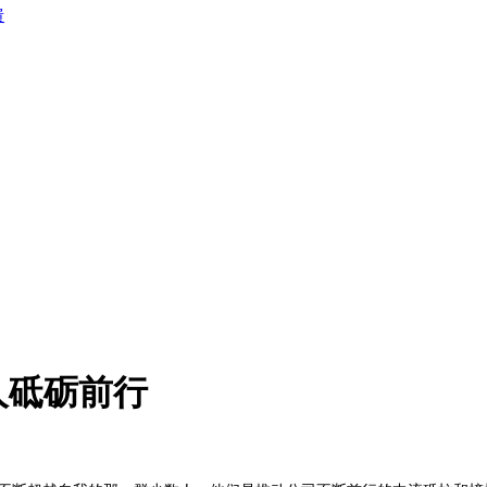
馈
人砥砺前行