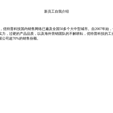
新员工自我介绍
，优特普科技国内销售网络已遍及全国
50
多个大中型城市。自
2007
年始，
实力，过硬的产品品质，以及海外营销团队的不解耕耘，优特普科技的工
据公司超
70%
的销售份额。