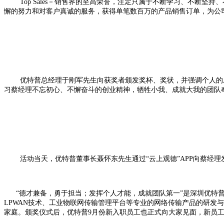
Top Sales
－销售界的至高荣誉，注定只属于不断学习、不断坚持、
懈的努力和对客户真诚的服务，获得单笔数百万的产品销售订单，为公司
优特普总经理于刚军先生向获奖者颁发奖杯、奖状，并强调个人的
习蔡经理不忘初心、不懈奋斗的创业精神，牺牲小我、成就大我的团队
活动当天，优特普董事长聂怀东先生通过“云上观德”
APP
向蔡经理
“德才兼备，勇于担当；发挥个人才能，成就团队第一”是深圳优特普
LPWAN
技术、工业物联网传输管理平台等专业的网络传输产品的研发与
家庭。颁奖仪式后，优特普
9
月份新入职员工也正式向大家见面，新员