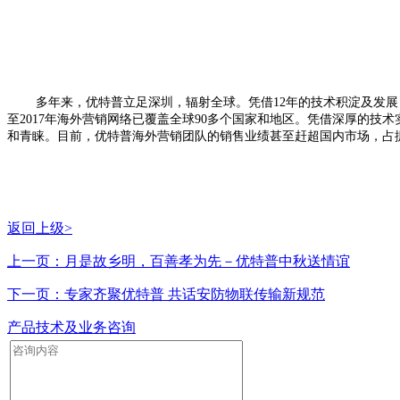
多年来，优特普立足深圳，辐射全球。凭借
12
年的技术积淀及发展
至
2017
年海外营销网络已覆盖全球
90
多个国家和地区。凭借深厚的技术
和青睐。目前，优特普海外营销团队的销售业绩甚至赶超国内市场，占
返回上级>
上一页：月是故乡明，百善孝为先－优特普中秋送情谊
下一页：专家齐聚优特普 共话安防物联传输新规范
产品技术及业务咨询