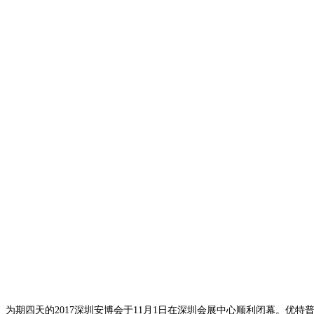
为期四天的2017深圳安博会于11月1日在深圳会展中心顺利闭幕。优特