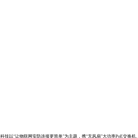
普科技以“让物联网安防连接更简单”为主题，携“无风扇”大功率PoE交换机