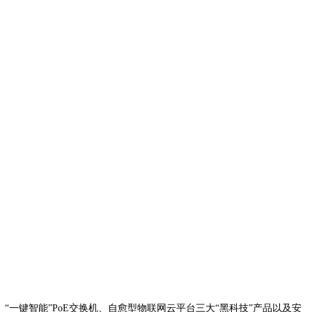
、“一键智能”PoE交换机、自愈型物联网云平台三大“黑科技”产品以及安