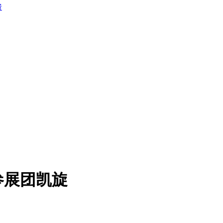
馈
参展团凯旋