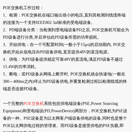
POE交换机工作过程：
1、检测：POE交换机在端口输出很小的电压,直到其检测到线缆终端
的连接为一个支持IEEE802.3af标准的受电端设备。
2、PD端设备分类：当检测到受电端设备PD之后, POE交换机可能会为
PD设备进行分类,并且评估此PD设备所需的功率损耗。
3、开始供电：在一个可配置时间(一般小于15μs)的启动期内, POE交
换机开始从低电压向PD设备供电,直至提供48V的直流电源。
4、供电：为PD设备提供稳定可靠48V的直流电,满足PD设备不越过
15.4W的功率消耗。
5、断电：若PD设备从网络上断开时, POE交换机就会快速地(一般在
300～400ms之内)停止为PD设备供电,并重复检测过程以检测线缆的终
端是否连接PD设备。
一个完整的
POE交换机
系统包括供电端设备(PSE,Power Sourcing
Equipment)和受电端设(PD,PowerDevice)两部分，POE交换机为PSE设
备的一种。PSE设备是为以太网客户端设备供电的设备,同时也是整个
POE以太网供电过程的管理者。而PD设备是接受供电的PSE负载,即