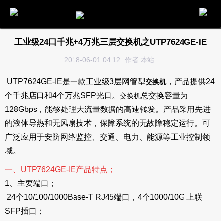
电话
邮件
地图
分享
留言
工业级24口千兆+4万兆三层交换机之UTP7624GE-IE
2018-06-01 04:12
作者:本站
UTP7624GE-IE是一款工业级3层网管型
，产品提供24
交换机
个千兆店口和4个万兆SFP光口。
总交换容量为
交换机
128Gbps，能够处理大流量数据的高速转发。产品采用先进
的液体导热和无风扇技术，保障系统的无故障稳定运行。可
广泛应用于安防网络监控、交通、电力、能源等工业控制领
域。
一、UTP7624GE-IE产品特点；
1、主要端口；
24个10/100/1000Base-T RJ45端口，4个1000/10G 上联
SFP插口；