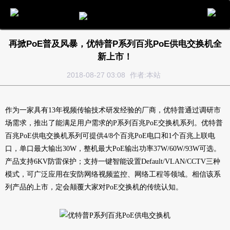
电话
邮件
地图
分享
留言
再掀PoE普及风暴，优特普P系列百兆PoE供电交换机全
新上市！
2018-08-27 03:08
作者:本站
作为一家具有13年视频传输技术研发经验的厂商，优特普通过调研市
场需求，推出了能满足用户需求的
P系列百兆PoE交换机
系列。
优特普
百兆PoE供电交换机系列可提供4/8个百兆PoE电口和1个百兆上联电
口，单口最大输出30W，整机最大PoE输出功率37W/60W/93W可选。
产品支持6KV防雷保护；支持一键智能设置Default/VLAN/CCTV三种
模式，可广泛应用在安防网络视频监控、网络工程等领域。
相信该系
列产品的上市，定会颠覆大家对PoE交换机的传统认知。