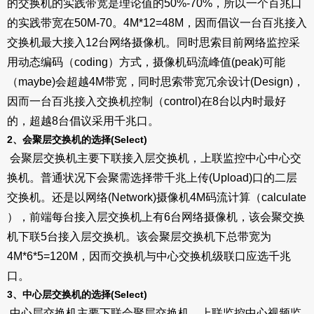
的交换机的实践带宽是理论值的50%-70%，所以一个百兆口
的实践带宽在50M-70。4M*12=48M，因而倡议一台百兆接入
交换机最大接入12台网络摄像机。同时思索目前网络监控采
用动态编码（coding）方式，摄像机码流峰值(peak)可能
（maybe)会超越4M带宽，同时思索带宽冗余设计(Design)，
因而一台百兆接入交换机控制（control)在8台以内时最好
的，超越8台倡议采用千兆口。
2、会聚层交换机的选择(Select)
会聚层交换机主要下联接入层交换机，上联监控中心中心交
换机。普通状况下会聚需选择带千兆上传(Upload)口的二层
交换机。还是以网络(Network)摄像机4M码流计算（calculate
），前端每台接入层交换机上有6台网络摄像机，该会聚交换
机下联5台接入层交换机。该会聚层交换机下总带宽为
4M*6*5=120M，因而交换机与中心交换机级联口应选千兆
口。
3、中心层交换机的选择(Select)
中心层交换机主要下联会聚层交换机，上联监控中心视频监