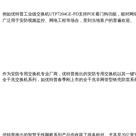
例如优特普工业级交换机UTP7204GE-PD支持POE看门狗功能，能对网
广泛用于安防视频监控、网络工程等场合，受到当地客户的普遍欢迎。
作为安防专用交换机专业厂商，优特普推出的安防专用交换机以其一键V
全千兆交换机系列，如优特普春季刚上市的全千兆非网管型铁壳防雷系
优特普推出的智慧无线网桥系列产品也收获了很多粉丝。尤其是20公