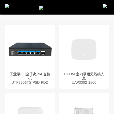
电话
邮件
地图
分享
留言
工业级6口全千兆PoE交换
1800M 室内吸顶无线接入
机
点
UTP6306TS-PSD-PDD
UAP3302-1800