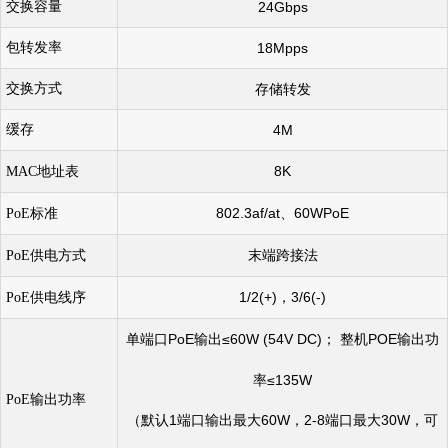
交换容量
24Gbps
包转发率
18Mpps
交换方式
存储转发
缓存
4M
地址表
8K
MAC
标准
802.3af/at
、
60WPoE
PoE
供电方式
末端跨接法
PoE
供电线序
1/2(+)
，
3/6(-)
PoE
单端口
PoE
输出≤
60W (54V DC)
；
整机
POE
输出功
率≤
135W
输出功率
PoE
（默认
1
端口输出最大
60W
，
2-8
端口最大
30W
，可