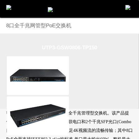
电话
邮件
地图
分享
留言
8口全千兆网管型PoE交换机
UTP3-GSW0806-TP150
UTP3-GSW0806-TP150是8口PoE全千兆管理型交换机。该产品提
供8个千兆PoE+电口、4个千兆上联电口和2个千兆SFP光口(Combo
口）。本产品缓存达4Mbit，可满足4K视频流的流畅传输；其中8口