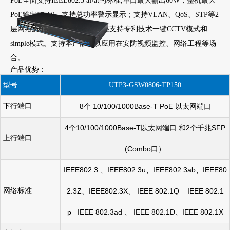
PoE全面支持IEEE802.3 af/at的标准,单口最大输出60W，整机最大
PoE输出135W，支持总功率警示显示；支持VLAN、QoS、STP等2
层网络及PoE控制 Web管理，还支持专利技术一键CCTV模式和
simple模式。支持本产品可以应用在安防视频监控、网络工程等场
合。
产品优势：
型号
UTP3-GSW0806-TP150
下行端口
8
个
10/100/1000Base-T PoE
以太网端口
4
个
10/100/1000Base-T
以太网端口
和
2
个千兆
SFP
上行端口
(Combo
口）
IEEE802.3
、
IEEE802.3u
、
IEEE802.3ab
、
IEEE80
网络标准
2.3Z
、
IEEE802.3X
、
IEEE 802.1Q IEEE 802.1
p IEEE 802.3ad
、
IEEE 802.1D
、
IEEE 802.1X