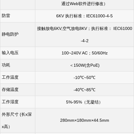
通过
Web
软件进行修改）
防雷
6KV
执行标准：
IEC61000-4-5
接触放电
6KV,
空气放电
8KV
；执行标准：
IEC61000
静电防护
-4-2
输入电压
100~240V AC
；
50/60Hz
功耗
＜
150W(
含
PoE)
工作温度
-10
℃
~50
℃
存储温度
-40
℃
~85
℃
工作湿度
5%-95%
（无凝结）
(
长
x
深
外形尺寸
280mm
×
180mm
×
44.5mm
x
高）