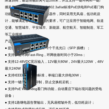
降速协商，最远传输距离可达200米，并且支持一键环网和一键广
播风暴抑制， 电口支持IEEE 802.3af/at标准PoE供电和PoE看门狗
功能，所有器件均选用工业级器件，同时采用无风扇，低功耗设
计，能够满足各种工业现场的要求，可广泛应用于智能电网、轨道
交通、智慧城市、平安城市、新能源、航空航天、智能制造、军工
等工业领域。
产品特性：
● 提供8 个千兆以太网电口+2个千兆光口（SFP 插槽）；
● 支持一键环网Fast-Ring，环网收敛时间小于20ms；
● 支持12-48VDC宽压输入，12V最大80W，24V最大120W ，48V
最大240W ；
● 支持IEEE802.3af/at标准，单端口最大供电30W；
● 支持一键广播风暴抑制，防止交换机宕机；
● 支持PoE Watchdog看门狗功能，自动重启下端出现问题的受电
设备；
● 支持1路继电器告警输出，无风扇褶皱外壳，低功耗设计；