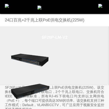
电话
邮件
地图
分享
留言
24口百兆+2千兆上联PoE供电交换机(225W)
SF26P-LM-V2
SF26P-LM是24口百兆+2千兆上联PoE供电交换机(225W)。该交
换机可提供24个百兆下联电口，2个千兆上联电口。交换机符合
IEEE 802.3af/at标准，所有RJ-45下联电口均支持以太网供电
（PoE +），每个端口可提供高达30W的功率。该交换机支持三种
工作模式：Default，VLAN和CCTV，可广泛应用于视频安全监控