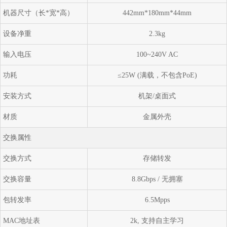
机器尺寸（长*宽*高）
442mm*180mm*44mm
设备净重
2.3kg
输入电压
100~240V AC
功耗
≤25W (满载，不包含PoE)
安装方式
机架/桌面式
材质
金属外壳
交换属性
交换方式
存储转发
交换容量
8.8Gbps / 无拥塞
包转发率
6.5Mpps
MAC地址表
2k, 支持自主学习