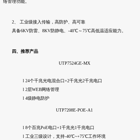
络管理功能。
2
、
工业级接入传输，高防护、高可靠
具备
6KV
防雷、
8KV
防静电、
-40
℃～
75
℃高低温适应能力。
四、推荐产品
UTP7524GE-MX
l
24
个千兆光电混合口
+2
千兆光
2
千兆电口
l
2
层
WEB
网络管理
l
4
级静电防护
UTP7208E-POE-A1
l
8
个百兆
PoE
电口
+1
千兆光
1
千兆电口
l
工业三级设计，支持
-40
℃
~+75
℃工作环境