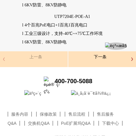
l
6KV
防雷、
8KV
防静电
UTP7204E-POE-A1
l
4
个百兆
PoE
电口
+1
百兆
1
百兆电口
l
工业三级设计，支持
-40
℃
~+75
℃工作环境
l
6KV
防雷、
8KV
防静电
上一条
下一条
400-700-5088
服务内容
保修政策
售后流程
售后服务
Q&A
交换机Q&A
PoE扩展坞Q&A
下载中心