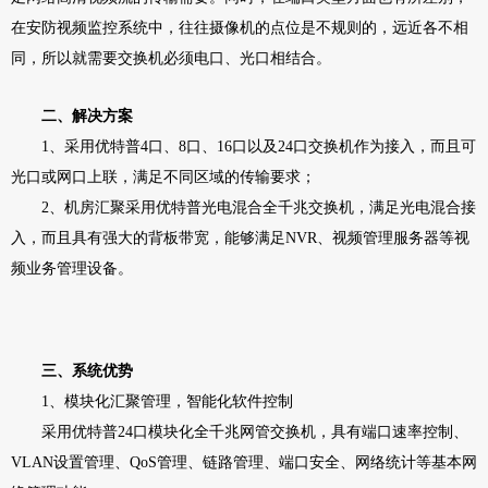
在安防视频监控系统中，往往摄像机的点位是不规则的，远近各不相
同，所以就需要交换机必须电口、光口相结合。
二、解决方案
1
、采用优特普
4
口、
8
口、
16
口以及
24
口交换机作为接入，而且可
光口或网口上联，满足不同区域的传输要求；
2
、机房汇聚采用优特普光电混合全千兆交换机，满足光电混合接
入，而且具有强大的背板带宽，能够满足
NVR
、视频管理服务器等视
频业务管理设备。
三、系统优势
1
、模块化汇聚管理，智能化软件控制
采用优特普
24
口模块化全
千兆网管交换机，
具有端口速率控制、
VLAN
设置管理、
QoS
管理、链路管理、端口安全、网络统计等基本网