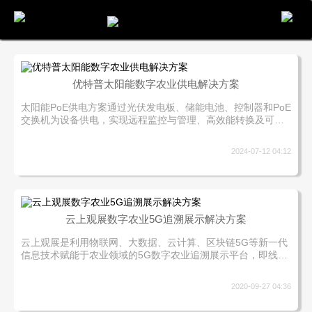
电话
邮件
地图
分享
留言
优特普太阳能数字农业供电解决方案
太阳能PoE供电方案通过光伏发电板、储能电池、控制器和PoE
交换机为设备供电，实现远程监控与管理、高效能转换及可持
续能源利用。优特普数字农业解决方案利用PoE供电技术简化
安装，支持多种设备，提供集中管理和可视化监控。
2024-07-12 04:12
云上观展数字农业5G追溯展示解决方案
云上观展是利用物联网、大数据、云计算、区块链5G等新一代
信息技术赋能于农业领域的5G数字农业追溯展示平台，即线上
展会。平台方案包括物联网在农业生产、数字展示、实景互
动、农产品流通及消费体验升级等方面的应用。
2020-09-27 04:36