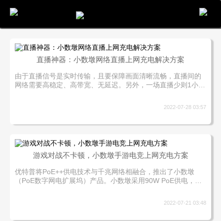
电话
邮件
地图
分享
留言
直播神器：小数墩网络直播上网充电解决方案
由于直播信号是实时传输，且要保障画面清晰流畅，直播间的
网络需要高稳定、高带宽、无延迟。另外，一场直播少则1小
时，多则3-4小时，要求直播设备电量充足。除了主播的个人魅
力，流畅稳定的网络及充足的电源是保证直播效果的基本条
2022-07-28 03:57
件。
游戏对战不卡顿，小数墩手游电竞上网充电方案
优特普将PoE++供电技术与千兆网络相融合，推出了小数墩
（PoE数字网电扩展坞）产品。小数墩采用90W PoE供电，兼
容USB-C和USB-A接口的笔记本电脑、手机等移动设备，一根
网线同时传输网络和电源。区别于无线网络，通过小数墩实现
2022-07-21 03:48
千兆有线上网，网速更快更稳定。