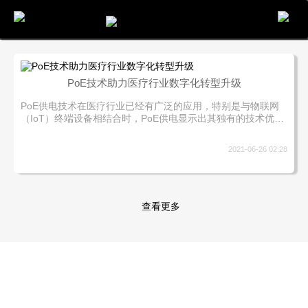
电话
邮件
地图
分享
留言
​PoE技术助力医疗行业数字化转型升级
PoE供电技术在医疗行业已经有广泛的应用，特别是与物联网
（IoT）终端设备相结合时，PoE供电显示出其独有的技术优
势。相较于为网络中每个设备都单独部署电源和数据线的传统
供电组网方式，PoE供电系统中的受电设备（PD）只需用一根
2021-06-26 02:28
PoE线缆就能完成供电与传输，从而简化布线、降低安装和运
维成本。
查看更多