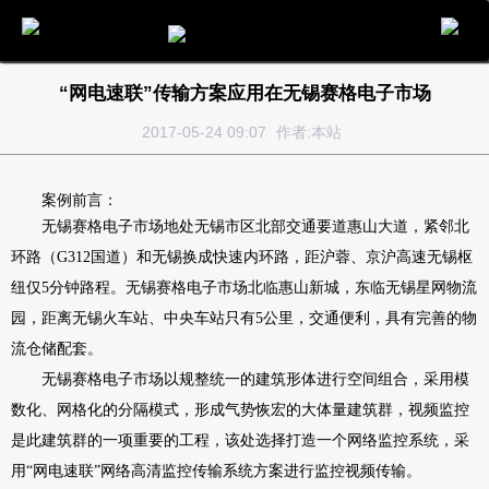
电话
邮件
地图
分享
留言
“网电速联”传输方案应用在无锡赛格电子市场
2017-05-24 09:07
作者:本站
案例前言：
无锡赛格电子市场地处无锡市区北部交通要道惠山大道，紧邻北
环路（G312国道）和无锡换成快速内环路，距沪蓉、京沪高速无锡枢
纽仅5分钟路程。无锡赛格电子市场北临惠山新城，东临无锡星网物流
园，距离无锡火车站、中央车站只有5公里，交通便利，具有完善的物
流仓储配套。
无锡赛格电子市场以规整统一的建筑形体进行空间组合，采用模
数化、网格化的分隔模式，形成气势恢宏的大体量建筑群，视频监控
是此建筑群的一项重要的工程，该处选择打造一个网络监控系统，采
用“网电速联”网络高清监控传输系统方案进行监控视频传输。