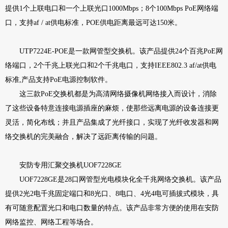
提供1个上联电口和一个上联光口1000Mbps；8个100Mbps PoE网络端
口，支持af / at供电标准，POE供电距离最远可达150米。
UTP7224E-POE是一款网管型交换机。该产品提供24个百兆PoE网
络端口，2个千兆上联光口和2个千兆电口，支持IEEE802.3 af/at供电
标准,产品支持PoE电源控制软件。
这三款PoE交换机都是为高清网络摄像机网络接入而设计，消除
了这些设备特意连接电源插座的麻烦，使那些远离电源的设备连接更
灵活，简化布线；并且产品集成了光纤接口，实现了光纤收发器和网
络交换机的完美融合，解决了远距离传输的问题。
安防专用汇聚交换机UOF7228GE
UOF7228GE是28口网管型光电模块化全千兆网络交换机。该产品
提供2光2电千兆固定端口和8光口、8电口、4光4电可插拔式模块，具
有可随意配置光口和电口数量的特点。该产品非常方便的使用在安防
网络监控、网络工程等场合。