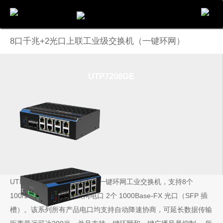
电话
邮件
地图
分享
留言
8口千兆+2光口上联工业级交换机（一键环网）
UTP7208GE
UTP7208GE是全千非网管型一键环网工业交换机，支持8个
100/1000Base-TX 以太网电口 2个 1000Base-FX 光口（SFP 插
槽）。该系列所有产品电口均支持自动降速协商，可延长数据传输