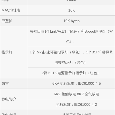
MAC
地址表
16K
巨型帧
10K bytes
每端口各
1
个
Link/Act
灯（绿色）和
Speed
速率灯（橙
色）、
指示灯
1
个
Ring
快速环路指示灯（绿色）、
1
个
BSP
广播风暴
抑制指示灯（绿色）
2
路
P1 P2
电源指示灯指示灯（红色）
防雷
6KV
执行标准：
IEC61000-4-5
6KV
接触放电
8KV
空气放电
静电防护
执行标准：
IEC61000-4-2