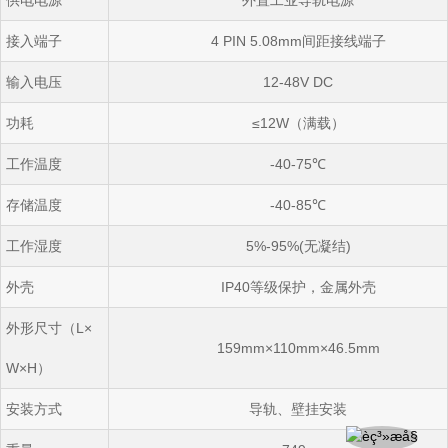
供电电源
外置工业导轨电源
接入端子
4 PIN 5.08mm
间距接线端子
输入电压
12-48V DC
功耗
≤12W
（满载）
工作温度
-40-75
℃
存储温度
-40-85
℃
工作湿度
5%-95%(
无凝结
)
外壳
IP40
等级保护，金属外壳
外形尺寸（
L×
159mm×110mm×46.5mm
W×H
）
安装方式
导轨、壁挂安装