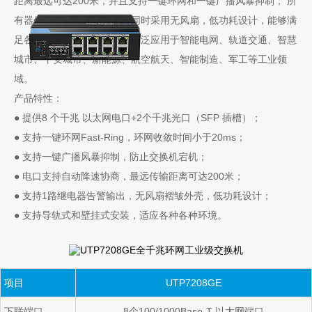
距离最远可达200米，并且支持一键环网和一键广播风暴抑制， 所
有器件均选用工业级器件，同时采用无风扇，低功耗设计，能够满
足各种工业现场的要求，可广泛应用于智能电网、轨道交通、智慧
城市、平安城市、新能源、航空航天、智能制造、军工等工业领
域。
产品特性：
●
提供8 个千兆 以太网电口+2个千兆光口（SFP 插槽）；
●
支持一键环网Fast-Ring，环网收敛时间小于20ms；
●
支持一键广播风暴抑制，防止交换机宕机；
●
电口支持自动降速协商，最远传输距离可达200米；
●
支持1路继电器告警输出，无风扇褶皱外壳，低功耗设计；
●
支持导轨式和壁挂式安装，适应各种各种环境。
项目
UTP7208GE
下联端口
8
个
100/1000Base-T
以太网端口