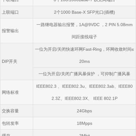
上联端口
2
个
1000 Base-X SFP
光口
(
插槽
)
一路继电器输出报警，
1A@9VDC
，
2 PIN 5.08mm
报警输出
间距接线端子
一位为开启
/
关闭快速环网
Fast-Ring
，环网收敛时间
≤
DIP
开关
20ms
一位为开启
/
关闭广播风暴保护
，可抑制广播风暴
IEEE802.3
、
IEEE802.3u
、
IEEE802.3ab
、
IEEE80
网络标准
2.3Z
、
IEEE802.3X
、
IEEE 802.1P
交换容量
24Gbps
包转发率
18Mpps
缓存
2Mbit